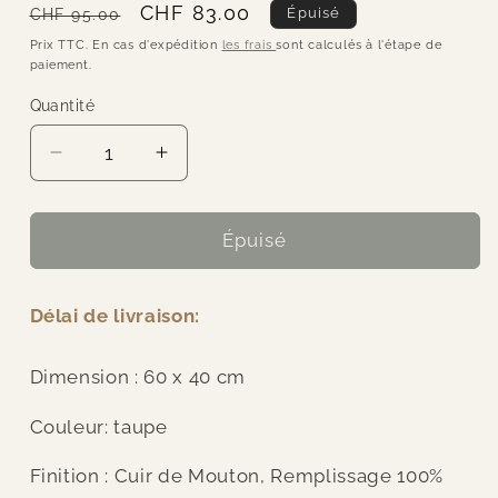
Prix
Prix
CHF 83.00
Épuisé
CHF 95.00
habituel
promotionnel
Prix TTC. En cas d'expédition
les frais
sont calculés à l'étape de
paiement.
Quantité
Quantité
Réduire
Augmenter
la
la
quantité
quantité
de
de
Épuisé
AYTM
AYTM
-
-
Délai de livraison:
Coussin
Coussin
-
-
Motum
Motum
Dimension : 60 x 40 cm
Couleur: taupe
Finition : Cuir de Mouton, Remplissage 100%